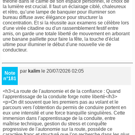
théorie dans le calme de son espace personnel, le choix de
la lumière est crucial. Il faut un éclairage ciblé, chaleureux
et rétro, qu’une lampe de banquier pour illuminer son
bureau diffuse avec élégance pour structurer la
concentration. Et si la réussite aux examens se célèbre lors
d'une virée citadine ou d'un rassemblement festif entre
amis, on garde une totale liberté de mouvement en arborant
une banane paillette pour faire la fête, la touche d'éclat
ultime pour illuminer le début d'une nouvelle vie de
conducteur.
par
kalim
le 20/07/2026 02:05
Note
n°181
<h3>La route de l'autonomie et de la confiance : Quand
l'apprentissage de la conduite forge notre liberté</h3>
<p>On dit souvent que les premiers pas au volant et le
parcours vers l'obtention du permis de conduire portent en
eux une intensité et une force tranquille singulières. Cette
immersion dans l’apprentissage de la conduite, entre
maîtrise technique, gestion du stress et conquête
progressive de l'autonomie sur la route, possède ce
caractère franc et structuré que l’on recherche dans les plus