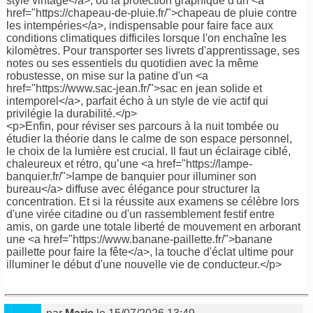
style vintage</a>, ou la protection graphique d'un <a
href="https://chapeau-de-pluie.fr/">chapeau de pluie contre
les intempéries</a>, indispensable pour faire face aux
conditions climatiques difficiles lorsque l'on enchaîne les
kilomètres. Pour transporter ses livrets d'apprentissage, ses
notes ou ses essentiels du quotidien avec la même
robustesse, on mise sur la patine d'un <a
href="https://www.sac-jean.fr/">sac en jean solide et
intemporel</a>, parfait écho à un style de vie actif qui
privilégie la durabilité.</p>
<p>Enfin, pour réviser ses parcours à la nuit tombée ou
étudier la théorie dans le calme de son espace personnel,
le choix de la lumière est crucial. Il faut un éclairage ciblé,
chaleureux et rétro, qu’une <a href="https://lampe-
banquier.fr/">lampe de banquier pour illuminer son
bureau</a> diffuse avec élégance pour structurer la
concentration. Et si la réussite aux examens se célèbre lors
d'une virée citadine ou d'un rassemblement festif entre
amis, on garde une totale liberté de mouvement en arborant
une <a href="https://www.banane-paillette.fr/">banane
paillette pour faire la fête</a>, la touche d'éclat ultime pour
illuminer le début d'une nouvelle vie de conducteur.</p>