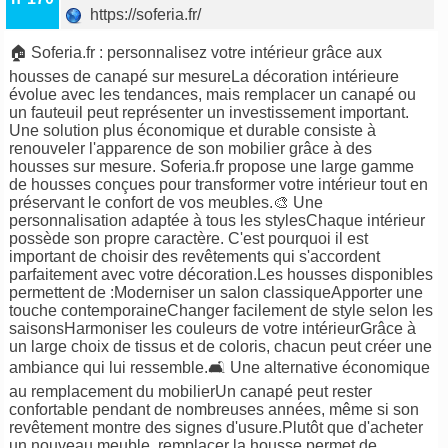
https://soferia.fr/
🏠 Soferia.fr : personnalisez votre intérieur grâce aux
housses de canapé sur mesureLa décoration intérieure
évolue avec les tendances, mais remplacer un canapé ou
un fauteuil peut représenter un investissement important.
Une solution plus économique et durable consiste à
renouveler l'apparence de son mobilier grâce à des
housses sur mesure. Soferia.fr propose une large gamme
de housses conçues pour transformer votre intérieur tout en
préservant le confort de vos meubles.🎨 Une
personnalisation adaptée à tous les stylesChaque intérieur
possède son propre caractère. C'est pourquoi il est
important de choisir des revêtements qui s'accordent
parfaitement avec votre décoration.Les housses disponibles
permettent de :Moderniser un salon classiqueApporter une
touche contemporaineChanger facilement de style selon les
saisonsHarmoniser les couleurs de votre intérieurGrâce à
un large choix de tissus et de coloris, chacun peut créer une
ambiance qui lui ressemble.🛋️ Une alternative économique
au remplacement du mobilierUn canapé peut rester
confortable pendant de nombreuses années, même si son
revêtement montre des signes d'usure.Plutôt que d'acheter
un nouveau meuble, remplacer la housse permet de