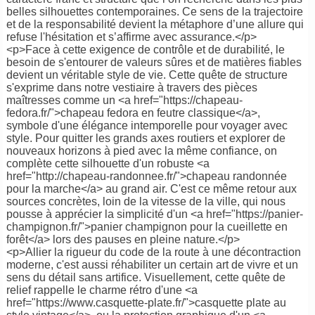
belles silhouettes contemporaines. Ce sens de la trajectoire
et de la responsabilité devient la métaphore d’une allure qui
refuse l'hésitation et s’affirme avec assurance.</p>
<p>Face à cette exigence de contrôle et de durabilité, le
besoin de s'entourer de valeurs sûres et de matières fiables
devient un véritable style de vie. Cette quête de structure
s'exprime dans notre vestiaire à travers des pièces
maîtresses comme un <a href="https://chapeau-
fedora.fr/">chapeau fedora en feutre classique</a>,
symbole d'une élégance intemporelle pour voyager avec
style. Pour quitter les grands axes routiers et explorer de
nouveaux horizons à pied avec la même confiance, on
complète cette silhouette d'un robuste <a
href="http://chapeau-randonnee.fr/">chapeau randonnée
pour la marche</a> au grand air. C'est ce même retour aux
sources concrètes, loin de la vitesse de la ville, qui nous
pousse à apprécier la simplicité d'un <a href="https://panier-
champignon.fr/">panier champignon pour la cueillette en
forêt</a> lors des pauses en pleine nature.</p>
<p>Allier la rigueur du code de la route à une décontraction
moderne, c'est aussi réhabiliter un certain art de vivre et un
sens du détail sans artifice. Visuellement, cette quête de
relief rappelle le charme rétro d'une <a
href="https://www.casquette-plate.fr/">casquette plate au