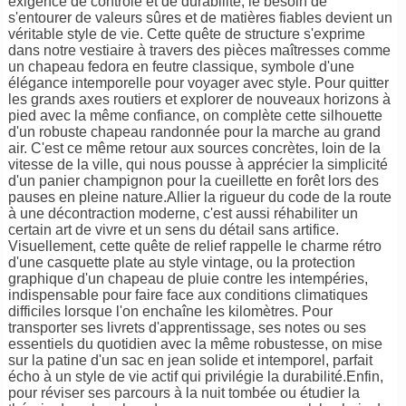
exigence de contrôle et de durabilité, le besoin de
s'entourer de valeurs sûres et de matières fiables devient un
véritable style de vie. Cette quête de structure s'exprime
dans notre vestiaire à travers des pièces maîtresses comme
un chapeau fedora en feutre classique, symbole d'une
élégance intemporelle pour voyager avec style. Pour quitter
les grands axes routiers et explorer de nouveaux horizons à
pied avec la même confiance, on complète cette silhouette
d'un robuste chapeau randonnée pour la marche au grand
air. C'est ce même retour aux sources concrètes, loin de la
vitesse de la ville, qui nous pousse à apprécier la simplicité
d'un panier champignon pour la cueillette en forêt lors des
pauses en pleine nature.Allier la rigueur du code de la route
à une décontraction moderne, c'est aussi réhabiliter un
certain art de vivre et un sens du détail sans artifice.
Visuellement, cette quête de relief rappelle le charme rétro
d'une casquette plate au style vintage, ou la protection
graphique d'un chapeau de pluie contre les intempéries,
indispensable pour faire face aux conditions climatiques
difficiles lorsque l'on enchaîne les kilomètres. Pour
transporter ses livrets d'apprentissage, ses notes ou ses
essentiels du quotidien avec la même robustesse, on mise
sur la patine d'un sac en jean solide et intemporel, parfait
écho à un style de vie actif qui privilégie la durabilité.Enfin,
pour réviser ses parcours à la nuit tombée ou étudier la