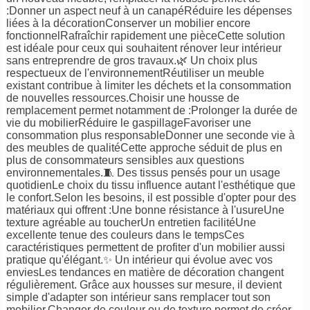
:Donner un aspect neuf à un canapéRéduire les dépenses
liées à la décorationConserver un mobilier encore
fonctionnelRafraîchir rapidement une pièceCette solution
est idéale pour ceux qui souhaitent rénover leur intérieur
sans entreprendre de gros travaux.🌿 Un choix plus
respectueux de l'environnementRéutiliser un meuble
existant contribue à limiter les déchets et la consommation
de nouvelles ressources.Choisir une housse de
remplacement permet notamment de :Prolonger la durée de
vie du mobilierRéduire le gaspillageFavoriser une
consommation plus responsableDonner une seconde vie à
des meubles de qualitéCette approche séduit de plus en
plus de consommateurs sensibles aux questions
environnementales.🧵 Des tissus pensés pour un usage
quotidienLe choix du tissu influence autant l'esthétique que
le confort.Selon les besoins, il est possible d'opter pour des
matériaux qui offrent :Une bonne résistance à l'usureUne
texture agréable au toucherUn entretien facilitéUne
excellente tenue des couleurs dans le tempsCes
caractéristiques permettent de profiter d'un mobilier aussi
pratique qu'élégant.✨ Un intérieur qui évolue avec vos
enviesLes tendances en matière de décoration changent
régulièrement. Grâce aux housses sur mesure, il devient
simple d'adapter son intérieur sans remplacer tout son
mobilier.Changer de couleur ou de texture permet de créer