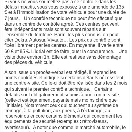
Si vous ne vous soumettez pas à ce contrôle dans les
délais impartis, vous vous exposez à une amende de 135
€ et à l'immobilisation de votre véhicule pour une durée de
7 jours. Un contrôle technique ne peut être effectué que
dans un centre de contrôle agréé. Ces centres peuvent
être indépendants mais sont souvent répartis sur
l'ensemble du territoire. Parmi les plus connus, on peut
citer Dekra, Autosur, Vivauto… Les prix du contrôle sont
fixés librement par les centres. En moyenne, il varie entre
60 € et 85 €. L’idéal est de faire jouer la concurrence. Une
visite dure environ 1h. Elle est réalisée sans démontage
des pièces du véhicule.
A son issue un procès-verbal est rédigé. Il reprend les
points contrôlés et indique si certains défauts nécessitent
une contre-visite. Celle-ci doit être réalisée dans les 2 mois
qui suivent le premier contrôle technique. Certains
défauts sont obligatoirement soumis à une contre-visite
(celle-ci est également payante mais moins chère que
l’initiale). Notamment ceux qui touchent au système de
freinage, à la pollution, aux pneus, à l'éclairage, au
réservoir ou encore certains éléments qui concernent les
équipements de sécurité (exemples : rétroviseurs,
avertisseur). A noter que comme le marché automobile, le