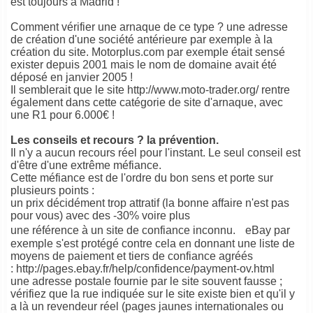
est toujours à Madrid !
Comment vérifier une arnaque de ce type ? une adresse
de création d'une société antérieure par exemple à la
création du site. Motorplus.com par exemple était sensé
exister depuis 2001 mais le nom de domaine avait été
déposé en janvier 2005 !
Il semblerait que le site http://www.moto-trader.org/ rentre
également dans cette catégorie de site d'arnaque, avec
une R1 pour 6.000€ !
Les conseils et recours ? la prévention.
Il n'y a aucun recours réel pour l'instant. Le seul conseil est
d'être d'une extrême méfiance.
Cette méfiance est de l'ordre du bon sens et porte sur
plusieurs points :
un prix décidément trop attratif (la bonne affaire n'est pas
pour vous) avec des -30% voire plus
une référence à un site de confiance inconnu. eBay par
exemple s'est protégé contre cela en donnant une liste de
moyens de paiement et tiers de confiance agréés
:
http://pages.ebay.fr/help/confidence/payment-ov.html
une adresse postale fournie par le site souvent fausse ;
vérifiez que la rue indiquée sur le site existe bien et qu'il y
a là un revendeur réel (pages jaunes internationales ou