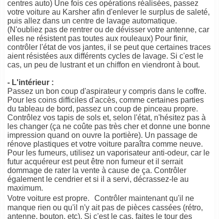
centres auto) Une fois ces opérations réalisées, passez
votre voiture au Karsher afin d'enlever le surplus de saleté,
puis allez dans un centre de lavage automatique.
(N'oubliez pas de rentrer ou de dévisser votre antenne, car
elles ne résistent pas toutes aux rouleaux) Pour finir,
contrôler l'état de vos jantes, il se peut que certaines traces
aient résistées aux différents cycles de lavage. Si c'est le
cas, un peu de lustrant et un chiffon en viendront à bout.
- L'intérieur :
Passez un bon coup d'aspirateur y compris dans le coffre.
Pour les coins difficiles d'accès, comme certaines parties
du tableau de bord, passez un coup de pinceau propre.
Contrôlez vos tapis de sols et, selon l'état, n'hésitez pas à
les changer (ça ne coûte pas très cher et donne une bonne
impression quand on ouvre la portière). Un passage de
rénove plastiques et votre voiture paraîtra comme neuve.
Pour les fumeurs, utilisez un vaporisateur anti-odeur, car le
futur acquéreur est peut être non fumeur et il serrait
dommage de rater la vente à cause de ça. Contrôler
également le cendrier et si il a servi, décrassez-le au
maximum.
Votre voiture est propre. Contrôler maintenant qu'il ne
manque rien ou qu'il n'y ait pas de pièces cassées (rétro,
antenne, bouton, etc). Si c'est le cas, faites le tour des