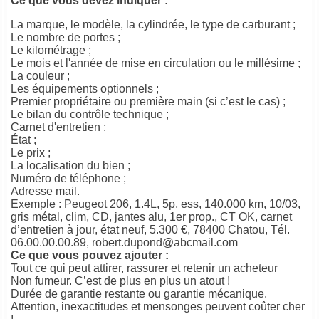
Ce que vous devez indiquer :
La marque, le modèle, la cylindrée, le type de carburant ;
Le nombre de portes ;
Le kilométrage ;
Le mois et l'année de mise en circulation ou le millésime ;
La couleur ;
Les équipements optionnels ;
Premier propriétaire ou première main (si c’est le cas) ;
Le bilan du contrôle technique ;
Carnet d'entretien ;
État ;
Le prix ;
La localisation du bien ;
Numéro de téléphone ;
Adresse mail.
Exemple : Peugeot 206, 1.4L, 5p, ess, 140.000 km, 10/03,
gris métal, clim, CD, jantes alu, 1er prop., CT OK, carnet
d’entretien à jour, état neuf, 5.300 €, 78400 Chatou, Tél.
06.00.00.00.89, robert.dupond@abcmail.com
Ce que vous pouvez ajouter :
Tout ce qui peut attirer, rassurer et retenir un acheteur
Non fumeur. C’est de plus en plus un atout !
Durée de garantie restante ou garantie mécanique.
Attention, inexactitudes et mensonges peuvent coûter cher