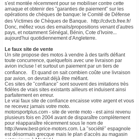
s'est montée récemment pour se mobiliser contre cette
arnaque et obtenir des "garanties de paiement" sur les
opérations de chèques de banque: le Comité de Défense
des Victimes de Chèques de Banque. http://cdvcb.free.fr/
Donc, méfiez vous des emails/propositions venant d'autres
pays, et notamment Sénégal, Bénin, Cote d'Ivoire...
aujourd'hui quotidiennement d'Angleterre.
Le faux site de vente
Un site propose des motos à vendre à des tarifs défiant
toute concurrence, quelquefois avec une livraison par
avion incluse ! et surtout un paiement par un tiers de
confiance. Et quand on sait combien coûte une livraison
par avion, on devrait déjà être méfiant.
Ces sites de "confiance" sont souvent des imitations très
fidèles de vrais sites existants ailleurs et induisent ainsi
parfaitement en erreur.
Le vrai faux site de confiance encaisse votre argent et vous
ne recevez jamais votre moto.
motorsportplus.com - site de vente moto - est ainsi revenu
plusieurs fois en 2004 avant de disparaître complètement
pour réapparaître récemment sous le nom de
http://www.best-price-motors.com. La "société" espagnole
est désormais grecque mais le plan d'accès au magasin