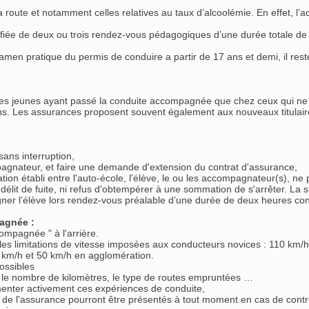
 route et notamment celles relatives au taux d’alcoolémie. En effet, 
e de deux ou trois rendez-vous pédagogiques d’une durée totale de 6 heu
examen pratique du permis de conduire a partir de 17 ans et demi, il r
les jeunes ayant passé la conduite accompagnée que chez ceux qui ne l’
ns. Les assurances proposent souvent également aux nouveaux titulaires
sans interruption,
agnateur, et faire une demande d'extension du contrat d'assurance,
tion établi entre l'auto-école, l'élève, le ou les accompagnateur(s), n
ni délit de fuite, ni refus d'obtempérer à une sommation de s'arrêter. L
er l’élève lors rendez-vous préalable d’une durée de deux heures con
pagnée :
ée " à l'arrière.
r les limitations de vitesse imposées aux conducteurs novices : 110 km/
90 km/h et 50 km/h en agglomération.
ossibles
r le nombre de kilomètres, le type de routes empruntées …
enter activement ces expériences de conduite,
e de l'assurance pourront être présentés à tout moment en cas de contrô