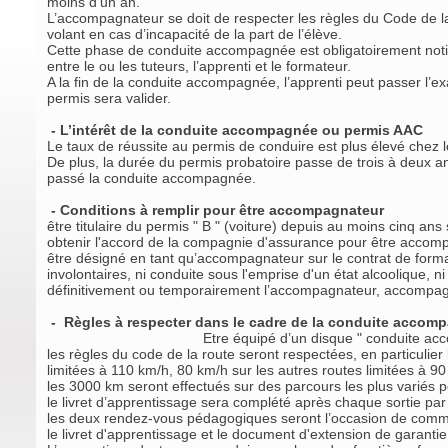
moins d’un an.
L’accompagnateur se doit de respecter les règles du Code de la
volant en cas d’incapacité de la part de l’élève.
Cette phase de conduite accompagnée est obligatoirement notifié
entre le ou les tuteurs, l’apprenti et le formateur.
A la fin de la conduite accompagnée, l’apprenti peut passer l’
permis sera valider.
- L’intérêt de la conduite accompagnée ou permis AAC
Le taux de réussite au permis de conduire est plus élevé chez 
De plus, la durée du permis probatoire passe de trois à deux a
passé la conduite accompagnée.
- Conditions à remplir pour être accompagnateur
être titulaire du permis " B " (voiture) depuis au moins cinq ans 
obtenir l'accord de la compagnie d'assurance pour être accomp
être désigné en tant qu’accompagnateur sur le contrat de forma
involontaires, ni conduite sous l'emprise d'un état alcoolique, 
définitivement ou temporairement l’accompagnateur, accompagn
- Règles à respecter dans le cadre de la conduite accom
Etre équipé d’un disque " conduite accompagn
les règles du code de la route seront respectées, en particulie
limitées à 110 km/h, 80 km/h sur les autres routes limitées à 
les 3000 km seront effectués sur des parcours les plus variés p
le livret d’apprentissage sera complété après chaque sortie pa
les deux rendez-vous pédagogiques seront l’occasion de comm
le livret d'apprentissage et le document d'extension de garanti