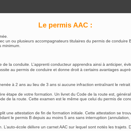
Le permis AAC :
gnée.
avec un ou plusieurs accompagnateurs titulaires du permis de conduire 
ns minimum.
e la conduite. L’apprenti conducteur apprendra ainsi à anticiper, évite
éussite au permis de conduire et donne droit à certains avantages aupr
enée à 2 ans au lieu de 3 ans si aucune infraction entraînant le retrai
re étape de votre formation. Un livret du Code de la route est, général
 Code de la route. Cette examen est le même que celui du permis de con
it une attestation de fin de formation initiale. Cette attestation se tro
ant le permis B depuis au moins 5 ans sans interruption (annulation, su
m. L’auto-école délivre un carnet AAC sur lequel sont notés les trajets