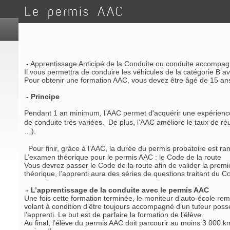
Le permis AAC
- Apprentissage Anticipé de la Conduite ou conduite accompa
Il vous permettra de conduire les véhicules de la catégorie B 
Pour obtenir une formation AAC, vous devez être âgé de 15 a
- Principe
Pendant 1 an minimum, l’AAC permet d'acquérir une expérience d
de conduite très variées. De plus, l’AAC améliore le taux de r
…).
Pour finir, grâce à l’AAC, la durée du permis probatoire est ram
L’examen théorique pour le permis AAC : le Code de la route
Vous devrez passer le Code de la route afin de valider la premiè
théorique, l’apprenti aura des séries de questions traitant du
- L’apprentissage de la conduite avec le permis AAC
Une fois cette formation terminée, le moniteur d’auto-école rempl
volant à condition d’être toujours accompagné d’un tuteur posséd
l’apprenti. Le but est de parfaire la formation de l’élève.
Au final, l’élève du permis AAC doit parcourir au moins 3 000 k