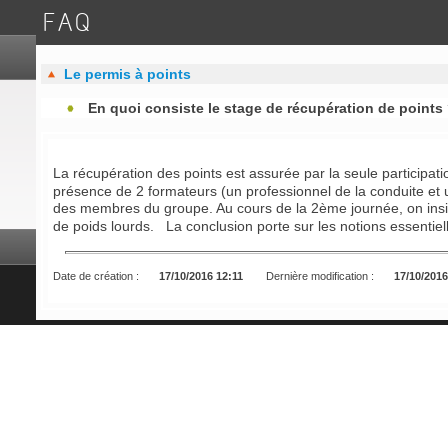
FAQ
Le permis à points
En quoi consiste le stage de récupération de points
La récupération des points est assurée par la seule participat
présence de 2 formateurs (un professionnel de la conduite et u
des membres du groupe. Au cours de la 2ème journée, on insiste
de poids lourds. La conclusion porte sur les notions essentiell
Date de création :
17/10/2016 12:11
Dernière modification :
17/10/2016