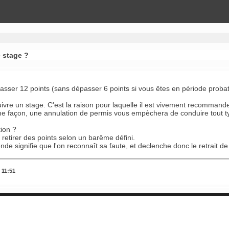
e stage ?
sser 12 points (sans dépasser 6 points si vous êtes en période probat
ivre un stage. C'est la raison pour laquelle il est vivement recommande
me façon, une annulation de permis vous empèchera de conduire tout typ
tion ?
 retirer des points selon un barême défini.
de signifie que l'on reconnaît sa faute, et declenche donc le retrait de
 11:51