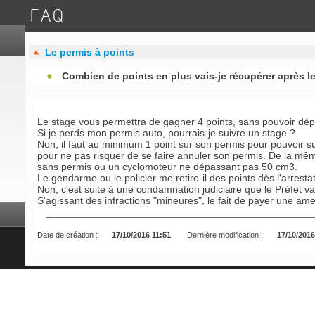
FAQ
Le permis à points
Combien de points en plus vais-je récupérer après l
Le stage vous permettra de gagner 4 points, sans pouvoir dépa
Si je perds mon permis auto, pourrais-je suivre un stage ?
Non, il faut au minimum 1 point sur son permis pour pouvoir su
pour ne pas risquer de se faire annuler son permis. De la mê
sans permis ou un cyclomoteur ne dépassant pas 50 cm3.
Le gendarme ou le policier me retire-il des points dès l'arresta
Non, c'est suite à une condamnation judiciaire que le Préfet va
S'agissant des infractions "mineures", le fait de payer une amen
Date de création :
17/10/2016 11:51
Dernière modification :
17/10/2016