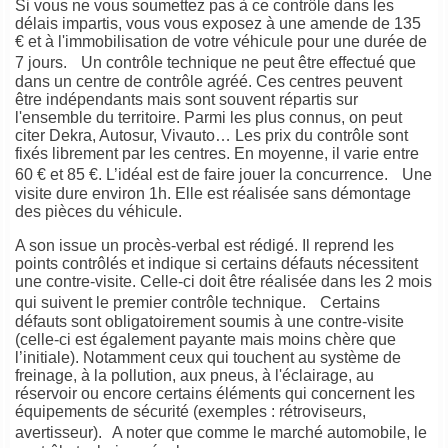
Si vous ne vous soumettez pas à ce contrôle dans les
délais impartis, vous vous exposez à une amende de 135
€ et à l'immobilisation de votre véhicule pour une durée de
7 jours. Un contrôle technique ne peut être effectué que
dans un centre de contrôle agréé. Ces centres peuvent
être indépendants mais sont souvent répartis sur
l'ensemble du territoire. Parmi les plus connus, on peut
citer Dekra, Autosur, Vivauto… Les prix du contrôle sont
fixés librement par les centres. En moyenne, il varie entre
60 € et 85 €. L’idéal est de faire jouer la concurrence. Une
visite dure environ 1h. Elle est réalisée sans démontage
des pièces du véhicule.
A son issue un procès-verbal est rédigé. Il reprend les
points contrôlés et indique si certains défauts nécessitent
une contre-visite. Celle-ci doit être réalisée dans les 2 mois
qui suivent le premier contrôle technique. Certains
défauts sont obligatoirement soumis à une contre-visite
(celle-ci est également payante mais moins chère que
l’initiale). Notamment ceux qui touchent au système de
freinage, à la pollution, aux pneus, à l'éclairage, au
réservoir ou encore certains éléments qui concernent les
équipements de sécurité (exemples : rétroviseurs,
avertisseur). A noter que comme le marché automobile, le