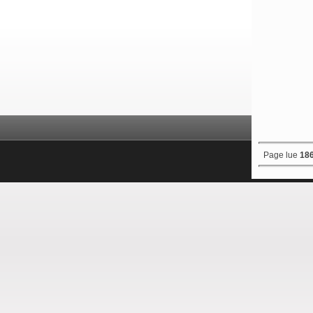
Page lue
186