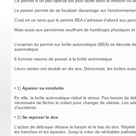
Ce permis B un peu spécial est plus facile dans la mesure où l
Le passer permet de se focaliser davantage sur l’environnement
C’est en ce sens que le permis BEA s’adresse d’abord aux perso
Mais aussi aux personnes souffrant de handicaps physiques et 
L’examen du permis sur boîte automatique (BEA) se déroule de 
automatique.
6 bonnes raisons de passer à la boîte automatique
Leurs ventes ont doublé en dix ans. Désormais, les boîtes autom
• 1)
Apaiser sa conduite
En ville, la boîte automatique réduit le stress. Pas besoin de déb
nécessaire de lâcher le volant pour changer de vitesse. Les ad
d’accidents.
• 2)
Se reposer le dos
L’action de débrayer désaxe le bassin et le bas du dos. Répété 
les hanches et les épaules. Jusqu’à créer de véritables pathol