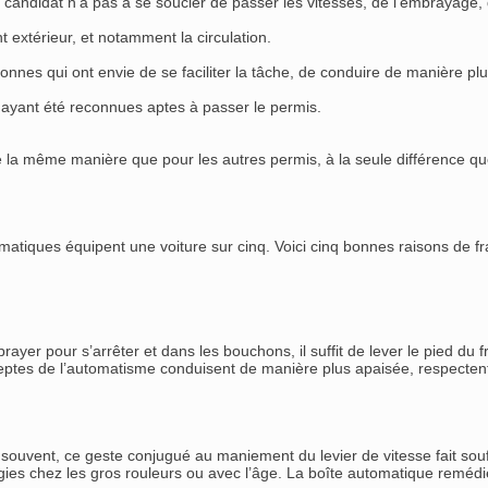
e candidat n’a pas à se soucier de passer les vitesses, de l’embrayage
 extérieur, et notamment la circulation.
nnes qui ont envie de se faciliter la tâche, de conduire de manière plu
ayant été reconnues aptes à passer le permis.
la même manière que pour les autres permis, à la seule différence que 
atiques équipent une voiture sur cinq. Voici cinq bonnes raisons de fra
rayer pour s’arrêter et dans les bouchons, il suffit de lever le pied du f
eptes de l’automatisme conduisent de manière plus apaisée, respectent
souvent, ce geste conjugué au maniement du levier de vitesse fait souffr
ogies chez les gros rouleurs ou avec l’âge. La boîte automatique remé