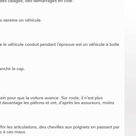
, des calages, des démarrages en côte.
s sereine un véhicule.
le véhicule conduit pendant l’épreuve est un véhicule à boîte
nchir le cap.
rein pour que la voiture avance. Sur route, il n’est plus
 davantage les piétons et ont, d’après les assureurs, moins
ir les articulations, des chevilles aux poignets en passant par
die à ces maux.