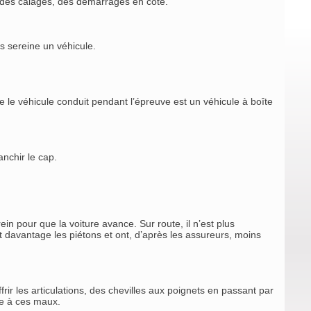
, des calages, des démarrages en côte.
s sereine un véhicule.
le véhicule conduit pendant l’épreuve est un véhicule à boîte
nchir le cap.
rein pour que la voiture avance. Sur route, il n’est plus
 davantage les piétons et ont, d’après les assureurs, moins
ir les articulations, des chevilles aux poignets en passant par
die à ces maux.