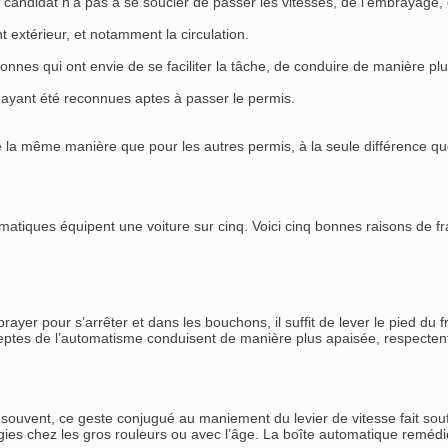
e candidat n’a pas à se soucier de passer les vitesses, de l’embrayage
 extérieur, et notamment la circulation.
nnes qui ont envie de se faciliter la tâche, de conduire de manière plu
ayant été reconnues aptes à passer le permis.
la même manière que pour les autres permis, à la seule différence que 
atiques équipent une voiture sur cinq. Voici cinq bonnes raisons de fra
rayer pour s’arrêter et dans les bouchons, il suffit de lever le pied du f
eptes de l’automatisme conduisent de manière plus apaisée, respectent
souvent, ce geste conjugué au maniement du levier de vitesse fait souffr
ogies chez les gros rouleurs ou avec l’âge. La boîte automatique remé