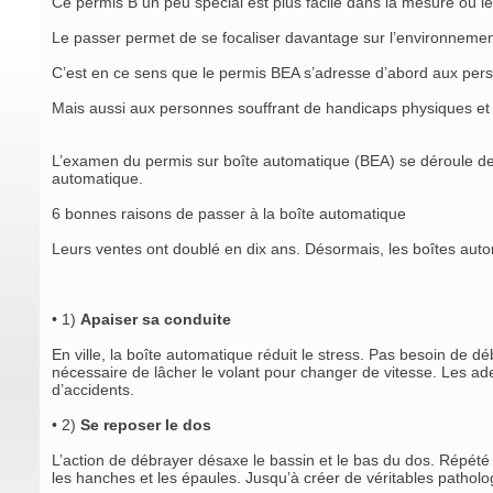
Ce permis B un peu spécial est plus facile dans la mesure où l
Le passer permet de se focaliser davantage sur l’environnement
C’est en ce sens que le permis BEA s’adresse d’abord aux perso
Mais aussi aux personnes souffrant de handicaps physiques et 
L’examen du permis sur boîte automatique (BEA) se déroule de 
automatique.
6 bonnes raisons de passer à la boîte automatique
Leurs ventes ont doublé en dix ans. Désormais, les boîtes autom
• 1)
Apaiser sa conduite
En ville, la boîte automatique réduit le stress. Pas besoin de déb
nécessaire de lâcher le volant pour changer de vitesse. Les ad
d’accidents.
• 2)
Se reposer le dos
L’action de débrayer désaxe le bassin et le bas du dos. Répété 
les hanches et les épaules. Jusqu’à créer de véritables pathol