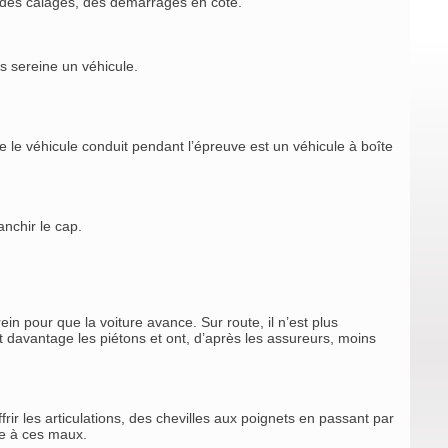
, des calages, des démarrages en côte.
s sereine un véhicule.
le véhicule conduit pendant l’épreuve est un véhicule à boîte
nchir le cap.
rein pour que la voiture avance. Sur route, il n’est plus
 davantage les piétons et ont, d’après les assureurs, moins
ir les articulations, des chevilles aux poignets en passant par
die à ces maux.