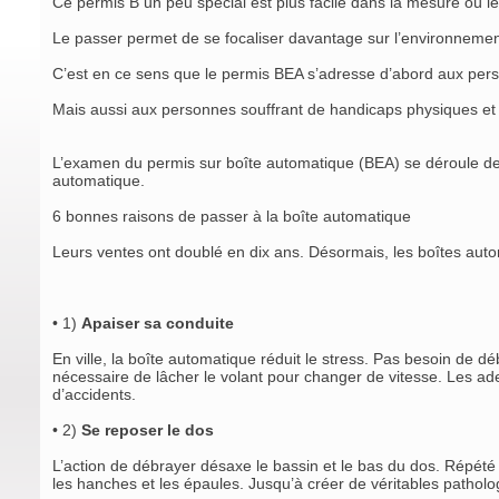
Ce permis B un peu spécial est plus facile dans la mesure où l
Le passer permet de se focaliser davantage sur l’environnement
C’est en ce sens que le permis BEA s’adresse d’abord aux perso
Mais aussi aux personnes souffrant de handicaps physiques et 
L’examen du permis sur boîte automatique (BEA) se déroule de 
automatique.
6 bonnes raisons de passer à la boîte automatique
Leurs ventes ont doublé en dix ans. Désormais, les boîtes autom
• 1)
Apaiser sa conduite
En ville, la boîte automatique réduit le stress. Pas besoin de déb
nécessaire de lâcher le volant pour changer de vitesse. Les ad
d’accidents.
• 2)
Se reposer le dos
L’action de débrayer désaxe le bassin et le bas du dos. Répété 
les hanches et les épaules. Jusqu’à créer de véritables pathol