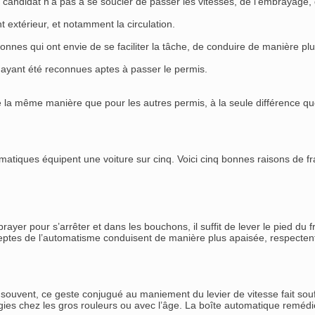
e candidat n’a pas à se soucier de passer les vitesses, de l’embrayage
 extérieur, et notamment la circulation.
nnes qui ont envie de se faciliter la tâche, de conduire de manière plu
ayant été reconnues aptes à passer le permis.
la même manière que pour les autres permis, à la seule différence que 
atiques équipent une voiture sur cinq. Voici cinq bonnes raisons de fra
rayer pour s’arrêter et dans les bouchons, il suffit de lever le pied du f
eptes de l’automatisme conduisent de manière plus apaisée, respectent
souvent, ce geste conjugué au maniement du levier de vitesse fait souffr
ogies chez les gros rouleurs ou avec l’âge. La boîte automatique remé