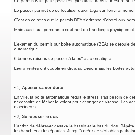
Ce permis B un peu spécial est plus facile dans la mesure où l
Le passer permet de se focaliser davantage sur l’environnement
C’est en ce sens que le permis BEA s’adresse d’abord aux perso
Mais aussi aux personnes souffrant de handicaps physiques et 
L’examen du permis sur boîte automatique (BEA) se déroule de 
automatique.
6 bonnes raisons de passer à la boîte automatique
Leurs ventes ont doublé en dix ans. Désormais, les boîtes autom
• 1)
Apaiser sa conduite
En ville, la boîte automatique réduit le stress. Pas besoin de déb
nécessaire de lâcher le volant pour changer de vitesse. Les ad
d’accidents.
• 2)
Se reposer le dos
L’action de débrayer désaxe le bassin et le bas du dos. Répété 
les hanches et les épaules. Jusqu’à créer de véritables pathol