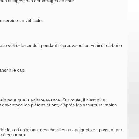
, des calages, des démarrages en côte.
s sereine un véhicule.
le véhicule conduit pendant l’épreuve est un véhicule à boîte
nchir le cap.
rein pour que la voiture avance. Sur route, il n’est plus
 davantage les piétons et ont, d’après les assureurs, moins
ir les articulations, des chevilles aux poignets en passant par
die à ces maux.