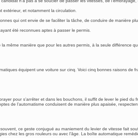
e candidat n’a pas à se soucier de passer les vitesses, de l’embrayage
 extérieur, et notamment la circulation.
nnes qui ont envie de se faciliter la tâche, de conduire de manière plu
ayant été reconnues aptes à passer le permis.
la même manière que pour les autres permis, à la seule différence que 
atiques équipent une voiture sur cinq. Voici cinq bonnes raisons de fra
rayer pour s’arrêter et dans les bouchons, il suffit de lever le pied du f
eptes de l’automatisme conduisent de manière plus apaisée, respectent
souvent, ce geste conjugué au maniement du levier de vitesse fait souffr
ogies chez les gros rouleurs ou avec l’âge. La boîte automatique remé